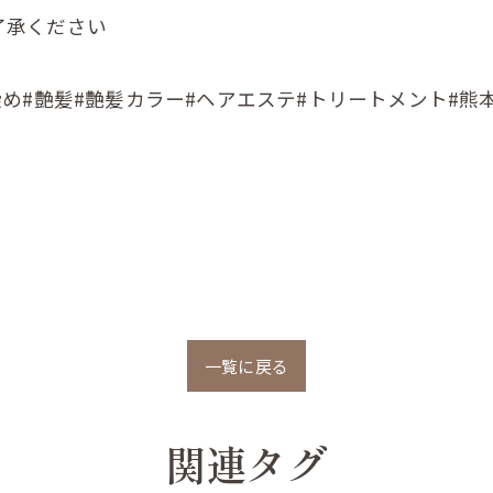
了承ください
め#艶髪#艶髪カラー#ヘアエステ#トリートメント#熊
一覧に戻る
関連タグ