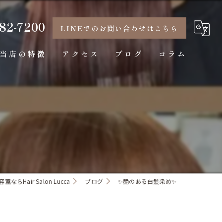
82-7200
LINEでのお問い合わせはこちら
当店の特徴
アクセス
ブログ
コラム
髪質改善
メンズ
縮毛矯正
カラー
パーマ
ならHair Salon Lucca
ブログ
✨艶のある白髪染め✨