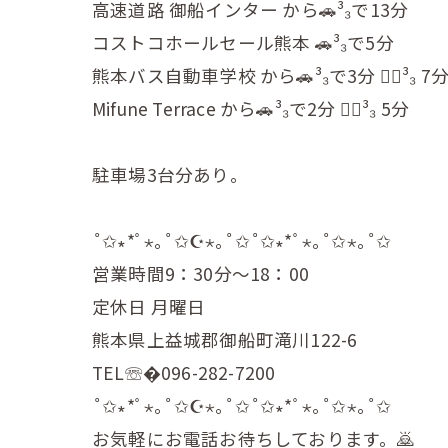
高速道路 御船インター から🚗³₃で13分
コストコホールセール熊本 🚗³₃で5分
熊本バス自動車学校 から🚗³₃で3分 🚶‍♂️³₃ 7
Mifune Terrace から🚗³₃で2分 🚶‍♂️³₃ 5分
駐車場3台分あり。
˚✩∗*ﾟ⋆｡˚✩☪︎⋆｡˚✩˚✩∗*ﾟ⋆｡˚✩⋆｡˚✩
営業時間9：30分～18：00
定休日 月曜日
熊本県上益城郡御船町滝川122-6
TEL☏�096-282-7200
˚✩∗*ﾟ⋆｡˚✩☪︎⋆｡˚✩˚✩∗*ﾟ⋆｡˚✩⋆｡˚✩
お気軽にお電話お待ちしております。🙇