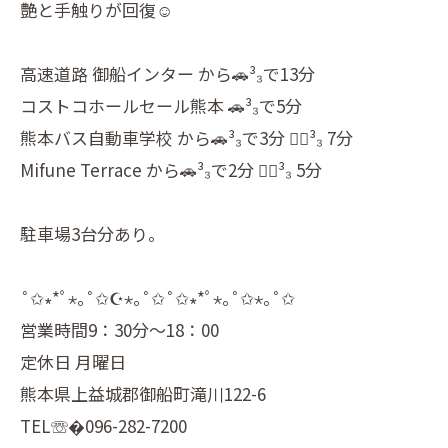
艶と手触りが回復☺️
高速道路 御船インター から🚗³₃で13分
コストコホールセール熊本 🚗³₃で5分
熊本バス自動車学校 から🚗³₃で3分 🚶‍♂️³₃ 7分
Mifune Terrace から🚗³₃で2分 🚶‍♂️³₃ 5分
駐車場3台分あり。
˚✩∗*ﾟ⋆｡˚✩☪︎⋆｡˚✩˚✩∗*ﾟ⋆｡˚✩⋆｡˚✩
営業時間9：30分～18：00
定休日 月曜日
熊本県上益城郡御船町滝川122-6
TEL☏�096-282-7200