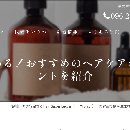
美容室
096-2
プト
代表あいさつ
新着情報
よくある質問
わる！おすすめのヘアケア
ントを紹介
御船町の美容室ならHair Salon Lucca
コラム
美容室で髪が生ま