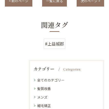
< 前のページ
一覧に戻る
次のページ >
関連タグ
#上益城郡
カテゴリー
Categories
全てのカテゴリー
髪質改善
メンズ
縮毛矯正