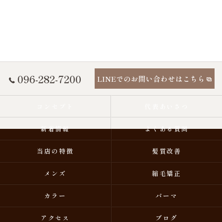
096-282-7200
LINEでのお問い合わせはこちら
コンセプト
代表あいさつ
新着情報
よくある質問
当店の特徴
髪質改善
メンズ
縮毛矯正
カラー
パーマ
アクセス
ブログ