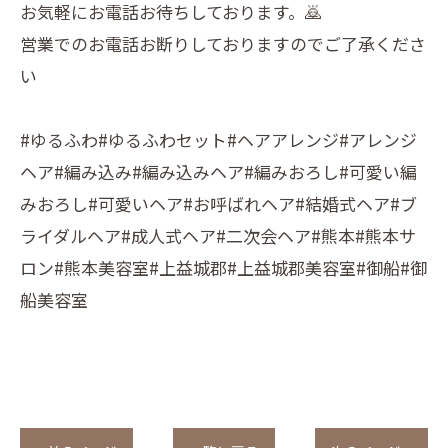
お気軽にお電話お待ちしております。🙇
営業でのお電話お断りしておりますのでご了承くださ
い
#ゆるふわ#ゆるふわセット#ヘアアレンジ#アレンジ
ヘア#編み込み#編み込みヘア#編みおろし#可愛い編
みおろし#可愛いヘア#お呼ばれヘア#結婚式ヘア#ブ
ライダルヘア#成人式ヘア#二次会ヘア#熊本#熊本サ
ロン#熊本美容室#上益城郡#上益城郡美容室#御船#御
船美容室