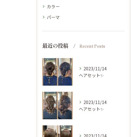
カラー
パーマ
最近の投稿
Recent Posts
2023/11/14
ヘアセット✨
2023/11/14
ヘアセット✨
2023/11/14