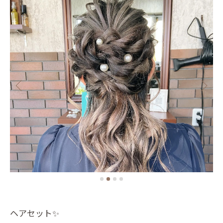
ヘアセット✨