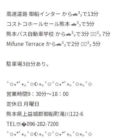
高速道路 御船インター から🚗³₃で13分
コストコホールセール熊本 🚗³₃で5分
熊本バス自動車学校 から🚗³₃で3分 🚶‍♂️³₃ 7分
Mifune Terrace から🚗³₃で2分 🚶‍♂️³₃ 5分
駐車場3台分あり。
˚✩∗*ﾟ⋆｡˚✩☪︎⋆｡˚✩˚✩∗*ﾟ⋆｡˚✩⋆｡˚✩
営業時間9：30分～18：00
定休日 月曜日
熊本県上益城郡御船町滝川122-6
TEL☏�096-282-7200
˚✩∗*ﾟ⋆｡˚✩☪︎⋆｡˚✩˚✩∗*ﾟ⋆｡˚✩⋆｡˚✩