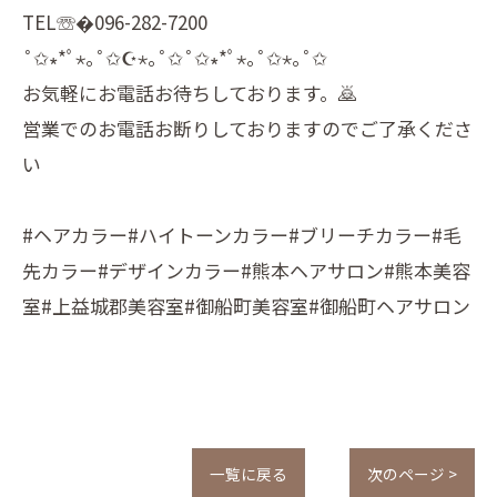
TEL☏�096-282-7200
˚✩∗*ﾟ⋆｡˚✩☪︎⋆｡˚✩˚✩∗*ﾟ⋆｡˚✩⋆｡˚✩
お気軽にお電話お待ちしております。🙇
営業でのお電話お断りしておりますのでご了承くださ
い
#ヘアカラー#ハイトーンカラー#ブリーチカラー#毛
先カラー#デザインカラー#熊本ヘアサロン#熊本美容
室#上益城郡美容室#御船町美容室#御船町ヘアサロン
一覧に戻る
次のページ >