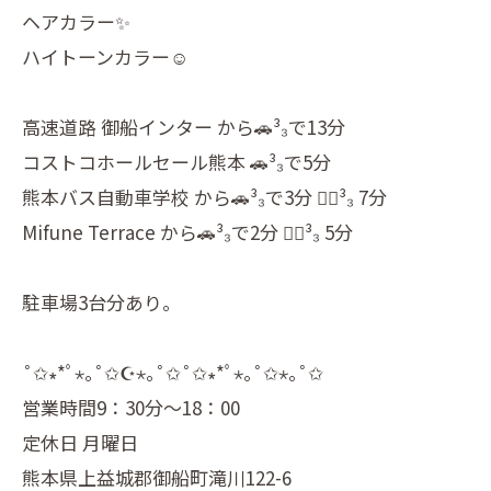
ヘアカラー✨
ハイトーンカラー☺️
高速道路 御船インター から🚗³₃で13分
コストコホールセール熊本 🚗³₃で5分
熊本バス自動車学校 から🚗³₃で3分 🚶‍♂️³₃ 7分
Mifune Terrace から🚗³₃で2分 🚶‍♂️³₃ 5分
駐車場3台分あり。
˚✩∗*ﾟ⋆｡˚✩☪︎⋆｡˚✩˚✩∗*ﾟ⋆｡˚✩⋆｡˚✩
営業時間9：30分～18：00
定休日 月曜日
熊本県上益城郡御船町滝川122-6